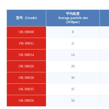
平均粒度
型号（Grade)
Average particle size
（D50μm）
OK H8008
8
OK H8011
11
OK H8014
14
OK H8020
20
OK H8030
30
OK H8035
35
OK H8050
50